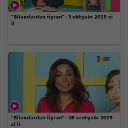
"Biləndərdən öyrən" - 3 oktyabr 2025-ci
il
"Biləndərdən öyrən" - 26 sentyabr 2025-
ci il