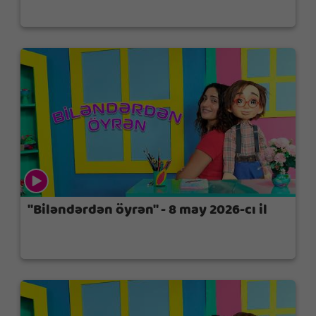
"Biləndərdən öyrən" - 8 may 2026-cı il