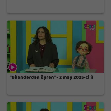
"Biləndərdən öyrən" - 2 may 2025-ci il