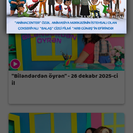
"Biləndərdən öyrən" - 26 dekabr 2025-ci
il