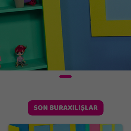
Biz nə fikirləşirik?
SON BURAXILIŞLAR