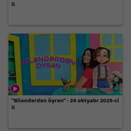
il
"Biləndərdən öyrən" - 24 oktyabr 2025-ci
il