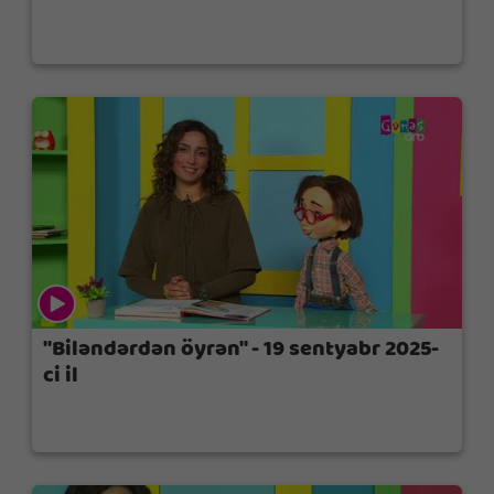
"Biləndərdən öyrən" - 19 sentyabr 2025-
ci il