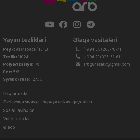
Yayım tezlikləri
Əlaqə vasitələri
Peyk:
Azerspace (46°E)
(+994 50) 263-78-71
Tezlik:
11024
(+994 23) 325-51-61
Polyarizasiya:
(V)
arbguneshtv@gmail.com
Fec:
5/6
Symbol rate:
12700
Haqqımızda
Redaksiya siyasəti və peşə etikası qaydaları
Sosial layihələr
Video çarxlar
Əlaqə