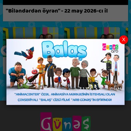
Biz nə fikirləşirik?
"Biləndərdən öyrən" - 22 may 2026-cı il
X