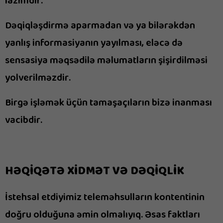
lazımdır.
Dəqiqləşdirmə aparmadan və ya bilərəkdən
yanlış informasiyanın yayılması, eləcə də
sensasiya məqsədilə məlumatların şişirdilməsi
yolverilməzdir.
Birgə işləmək üçün tamaşaçıların bizə inanması
vacibdir.
HƏQİQƏTƏ XİDMƏT VƏ DƏQİQLİK
İstehsal etdiyimiz teleməhsulların kontentinin
doğru olduğuna əmin olmalıyıq. Əsas faktları