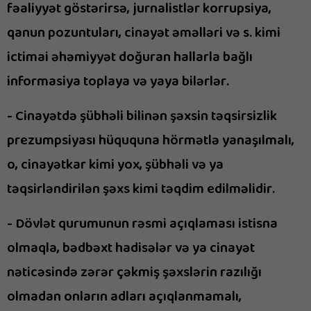
fəaliyyət göstərirsə, jurnalistlər korrupsiya,
qanun pozuntuları, cinayət əməlləri və s. kimi
ictimai əhəmiyyət doğuran hallarla bağlı
informasiya toplaya və yaya bilərlər.
- Cinayətdə şübhəli bilinən şəxsin təqsirsizlik
prezumpsiyası hüququna hörmətlə yanaşılmalı,
o, cinayətkar kimi yox, şübhəli və ya
təqsirləndirilən şəxs kimi təqdim edilməlidir.
- Dövlət qurumunun rəsmi açıqlaması istisna
olmaqla, bədbəxt hadisələr və ya cinayət
nəticəsində zərər çəkmiş şəxslərin razılığı
olmadan onların adları açıqlanmamalı,