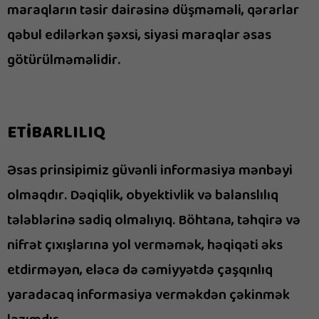
maraqların təsir dairəsinə düşməməli, qərarlar
qəbul edilərkən şəxsi, siyasi maraqlar əsas
götürülməməlidir.
ETİBARLILIQ
Əsas prinsipimiz güvənli informasiya mənbəyi
olmaqdır. Dəqiqlik, obyektivlik və balanslılıq
tələblərinə sadiq olmalıyıq. Böhtana, təhqirə və
nifrət çıxışlarına yol verməmək, həqiqəti əks
etdirməyən, eləcə də cəmiyyətdə çaşqınlıq
yaradacaq informasiya verməkdən çəkinmək