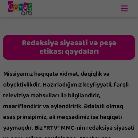
ANA SƏHİFƏ
Redaksiya siyasəti və peşə
LAYİHƏLƏR
etikası qaydaları
Göyərçin küçəsi
PROQRAM
Biləndərdən öyrən
Yaşıl ev
Missiyamız həqiqətə xidmət, dəqiqlik və
ANONSLAR
Hava necə olacaq?
obyektivlikdir. Hazırladığımız keyfiyyətli, fərqli
Çərpələng
CANLI
televiziya məhsulları ilə bilgiləndirir,
Tap görək
Mərcangildə
maarifləndirir və əyləndiririk. Ədalətli olmaq
Günəşin nağılı
əsas prinsipimiz, ali məqsədimiz isə həqiqəti
Filmfakt
yaymaqdır. Biz “RTV” MMC-nin redaksiya siyasəti
Təhsil millətin gələcəyidir