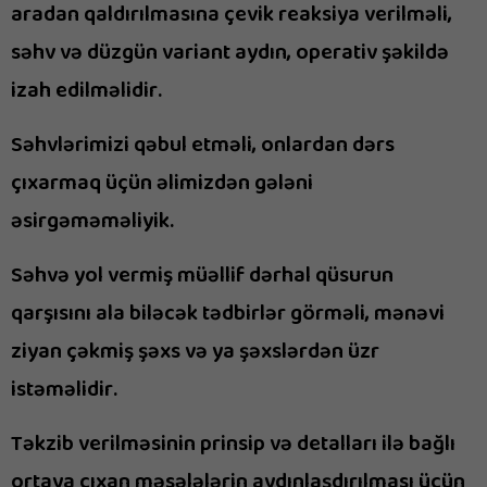
aradan qaldırılmasına çevik reaksiya verilməli,
səhv və düzgün variant aydın, operativ şəkildə
izah edilməlidir.
Səhvlərimizi qəbul etməli, onlardan dərs
çıxarmaq üçün əlimizdən gələni
əsirgəməməliyik.
Səhvə yol vermiş müəllif dərhal qüsurun
qarşısını ala biləcək tədbirlər görməli, mənəvi
ziyan çəkmiş şəxs və ya şəxslərdən üzr
istəməlidir.
Təkzib verilməsinin prinsip və detalları ilə bağlı
ortaya çıxan məsələlərin aydınlaşdırılması üçün