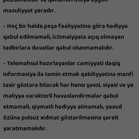
pozulmasıdır və qanunvericiliyə uyğun
məsuliyyət yaradır.
- Heç bir halda peşə fəaliyyətinə görə hədiyyə
qəbul edilməməli, ictimaiyyətə açıq olmayan
tədbirlərə dəvətlər qəbul olunmamalıdır.
- Teleməhsul hazırlayanlar cəmiyyəti dəqiq
informasiya ilə təmin etmək qabiliyyətinə mənfi
təsir göstərə biləcək hər hansı şəxsi, siyasi və ya
maliyyə xarakterli həvəsləndirmələr qəbul
etməməli, qiymətli hədiyyə almamalı, yaxud
özünə pulsuz xidmət göstərilməsinə şərait
yaratmamalıdır.