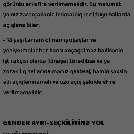
görüntüləri efirə verilməməlidir. Bu məlumat
yalnız zərərçəkənin ictimai fiqur olduğu hallarda
açıqlana bilər.
- 18 yaşı tamam olmamış uşaqlar və
yeniyetmələr hər hansı xoşagəlməz hadisənin
iştirakçısı olarsa (cinayət törədibsə və ya
zorakılıq hallarına məruz qalıbsa), həmin şəxsin
adı açıqlanmamalı və üzü açıq şəkildə efirə
verilməməlidir.
GENDER AYRI-SEÇKİLİYİNƏ YOL