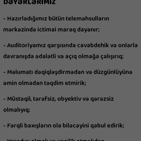
DƏYƏRLƏRİMİZ
- Hazırladığımız bütün teleməhsulların
mərkəzində ictimai maraq dayanır;
- Auditoriyamız qarşısında cavabdehik və onlarla
davranışda ədalətli və açıq olmağa çalışırıq;
- Məlumatı dəqiqləşdirmədən və düzgünlüyünə
əmin olmadan təqdim etmirik;
- Müstəqil, tərəfsiz, obyektiv və qərəzsiz
olmalıyıq;
- Fərqli baxışların ola biləcəyini qəbul edirik;