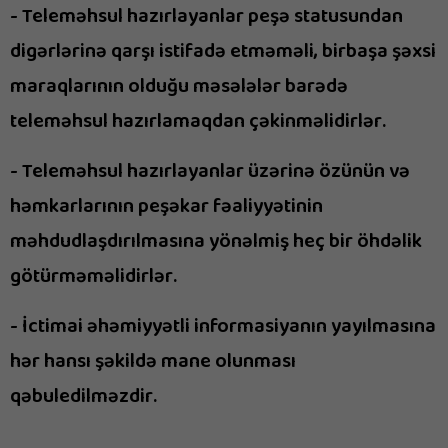
- Teleməhsul hazırlayanlar peşə statusundan
digərlərinə qarşı istifadə etməməli, birbaşa şəxsi
maraqlarının olduğu məsələlər barədə
teleməhsul hazırlamaqdan çəkinməlidirlər.
- Teleməhsul hazırlayanlar üzərinə özünün və
həmkarlarının peşəkar fəaliyyətinin
məhdudlaşdırılmasına yönəlmiş heç bir öhdəlik
götürməməlidirlər.
- İctimai əhəmiyyətli informasiyanın yayılmasına
hər hansı şəkildə mane olunması
qəbuledilməzdir.