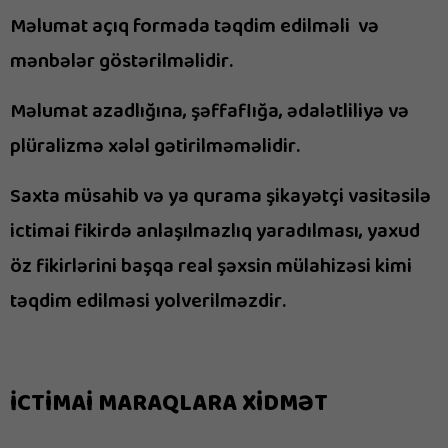
Məlumat açıq formada təqdim edilməli və
mənbələr göstərilməlidir.
Məlumat azadlığına, şəffaflığa, ədalətliliyə və
plüralizmə xələl gətirilməməlidir.
Saxta müsahib və ya qurama şikayətçi vasitəsilə
ictimai fikirdə anlaşılmazlıq yaradılması, yaxud
öz fikirlərini başqa real şəxsin mülahizəsi kimi
təqdim edilməsi yolverilməzdir.
İCTİMAİ MARAQLARA XİDMƏT