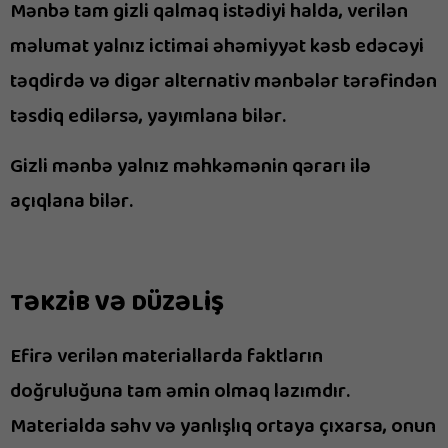
Mənbə tam gizli qalmaq istədiyi halda, verilən
məlumat yalnız ictimai əhəmiyyət kəsb edəcəyi
təqdirdə və digər alternativ mənbələr tərəfindən
təsdiq edilərsə, yayımlana bilər.
Gizli mənbə yalnız məhkəmənin qərarı ilə
açıqlana bilər.
TƏKZİB VƏ DÜZƏLİŞ
Efirə verilən materiallarda faktların
doğruluğuna tam əmin olmaq lazımdır.
Materialda səhv və yanlışlıq ortaya çıxarsa, onun