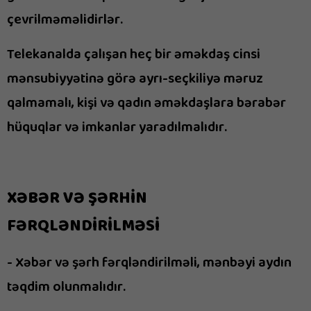
çevrilməməlidirlər.
Telekanalda çalışan heç bir əməkdaş cinsi
mənsubiyyətinə görə ayrı-seçkiliyə məruz
qalmamalı, kişi və qadın əməkdaşlara bərabər
hüquqlar və imkanlar yaradılmalıdır.
XƏBƏR VƏ ŞƏRHİN
FƏRQLƏNDİRİLMƏSİ
- Xəbər və şərh fərqləndirilməli, mənbəyi aydın
təqdim olunmalıdır.