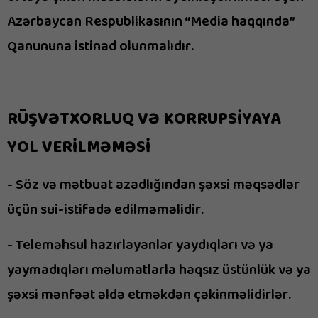
Azərbaycan Respublikasının “Media haqqında”
Qanununa istinad olunmalıdır.
RÜŞVƏTXORLUQ VƏ KORRUPSİYAYA
YOL VERİLMƏMƏSİ
- Söz və mətbuat azadlığından şəxsi məqsədlər
üçün sui-istifadə edilməməlidir.
- Teleməhsul hazırlayanlar yaydıqları və ya
yaymadıqları məlumatlarla haqsız üstünlük və ya
şəxsi mənfəət əldə etməkdən çəkinməlidirlər.