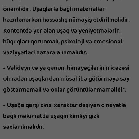
önəmlidir. Uşaqlarla bağlı materiallar
hazırlanarkən həssaslıq nümayiş etdirilməlidir.
Kontentdə yer alan uşaq və yeniyetmələrin
hüquqları qorunmalı, psixoloji və emosional
vəziyyətləri nəzərə alınmalıdır.
- Valideyn və ya qanuni himayəçilərinin icazəsi
olmadan uşaqlardan müsahibə götürməyə səy
göstərməməli və onlar görüntülənməməlidir.
- Uşağa qarşı cinsi xarakter daşıyan cinayətlə
bağlı məlumatda uşağın kimliyi gizli
saxlanılmalıdır.