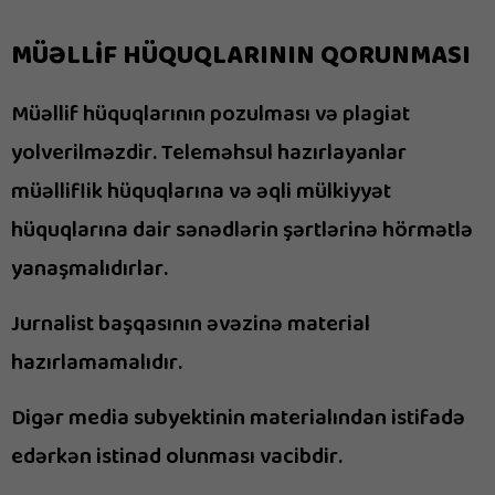
MÜƏLLİF HÜQUQLARININ QORUNMASI
Müəllif hüquqlarının pozulması və plagiat
yolverilməzdir. Teleməhsul hazırlayanlar
müəlliflik hüquqlarına və əqli mülkiyyət
hüquqlarına dair sənədlərin şərtlərinə hörmətlə
yanaşmalıdırlar.
Jurnalist başqasının əvəzinə material
hazırlamamalıdır.
Digər media subyektinin materialından istifadə
edərkən istinad olunması vacibdir.