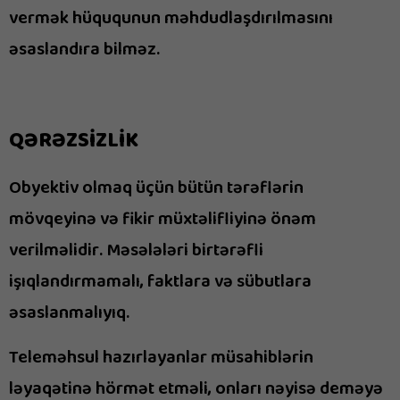
vermək hüququnun məhdudlaşdırılmasını
əsaslandıra bilməz.
QƏRƏZSİZLİK
Obyektiv olmaq üçün bütün tərəflərin
mövqeyinə və fikir müxtəlifliyinə önəm
verilməlidir. Məsələləri birtərəfli
işıqlandırmamalı, faktlara və sübutlara
əsaslanmalıyıq.
Teleməhsul hazırlayanlar müsahiblərin
ləyaqətinə hörmət etməli, onları nəyisə deməyə