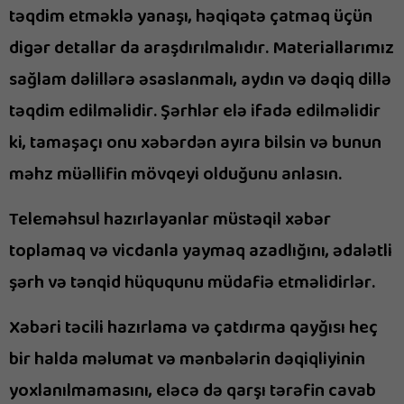
təqdim etməklə yanaşı, həqiqətə çatmaq üçün
digər detallar da araşdırılmalıdır. Materiallarımız
sağlam dəlillərə əsaslanmalı, aydın və dəqiq dillə
təqdim edilməlidir. Şərhlər elə ifadə edilməlidir
ki, tamaşaçı onu xəbərdən ayıra bilsin və bunun
məhz müəllifin mövqeyi olduğunu anlasın.
Teleməhsul hazırlayanlar müstəqil xəbər
toplamaq və vicdanla yaymaq azadlığını, ədalətli
şərh və tənqid hüququnu müdafiə etməlidirlər.
Xəbəri təcili hazırlama və çatdırma qayğısı heç
bir halda məlumat və mənbələrin dəqiqliyinin
yoxlanılmamasını, eləcə də qarşı tərəfin cavab