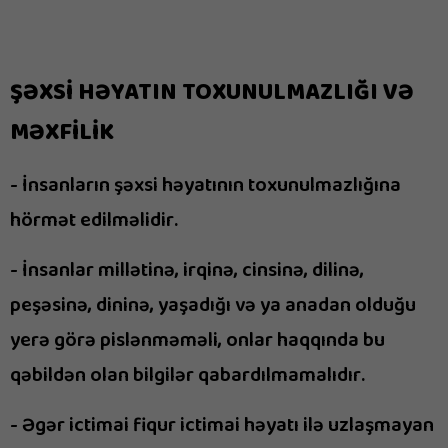
ŞƏXSİ HƏYATIN TOXUNULMAZLIĞI VƏ
MƏXFİLİK
- İnsanların şəxsi həyatının toxunulmazlığına
hörmət edilməlidir.
- İnsanlar millətinə, irqinə, cinsinə, dilinə,
peşəsinə, dininə, yaşadığı və ya anadan olduğu
yerə görə pislənməməli, onlar haqqında bu
qəbildən olan bilgilər qabardılmamalıdır.
- Əgər ictimai fiqur ictimai həyatı ilə uzlaşmayan