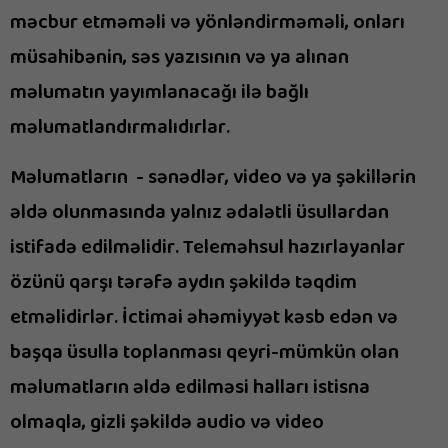
məcbur etməməli və yönləndirməməli, onları
müsahibənin, səs yazısının və ya alınan
məlumatın yayımlanacağı ilə bağlı
məlumatlandırmalıdırlar.
Məlumatların - sənədlər, video və ya şəkillərin
əldə olunmasında yalnız ədalətli üsullardan
istifadə edilməlidir. Teleməhsul hazırlayanlar
özünü qarşı tərəfə aydın şəkildə təqdim
etməlidirlər. İctimai əhəmiyyət kəsb edən və
başqa üsulla toplanması qeyri-mümkün olan
məlumatların əldə edilməsi halları istisna
olmaqla, gizli şəkildə audio və video