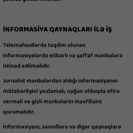
İNFORMASİYA QAYNAQLARI İLƏ İŞ
Teleməhsullarda təqdim olunan
informasiyalarda etibarlı və şəffaf mənbələrə
istinad edilməlidir.
Jurnalist mənbələrdən aldığı informasiyanın
mötəbərliyini yoxlamalı, uyğun olduqda efirə
verməli və gizli mənbələrin məxfiliyini
qorumalıdır.
İnformasiyanı, sənədlərə və digər qaynaqlara