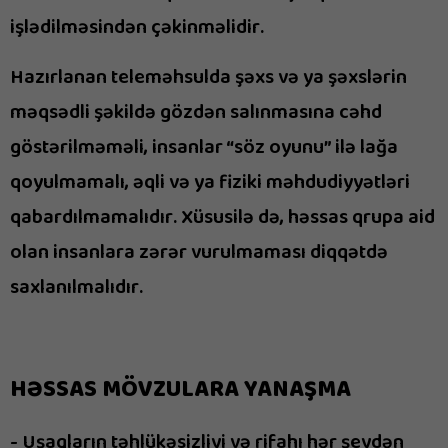
işlədilməsindən çəkinməlidir.
Hazırlanan teleməhsulda şəxs və ya şəxslərin
məqsədli şəkildə gözdən salınmasına cəhd
göstərilməməli, insanlar “söz oyunu” ilə lağa
qoyulmamalı, əqli və ya fiziki məhdudiyyətləri
qabardılmamalıdır. Xüsusilə də, həssas qrupa aid
olan insanlara zərər vurulmaması diqqətdə
saxlanılmalıdır.
HƏSSAS MÖVZULARA YANAŞMA
- Uşaqların təhlükəsizliyi və rifahı hər şeydən