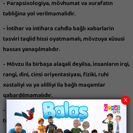
- Parapsixologiya, mövhumat və xurafatın
təbliğinə yol verilməməlidir.
- İntihar və intihara cəhdlə bağlı xəbərlərin
təsviri təqlid hissi oyatmamalı, mövzuya xüsusi
həssas yanaşılmalıdır.
- Mövzu ilə birbaşa əlaqəli deyilsə, insanların irqi,
rəngi, dini, cinsi oriyentasiyası, fiziki, ruhi
xəstəliyi və ya əlilliyi ilə bağlı məqamlar
qabardılmamalıdır.
X
- İnsanların dini inanclarına, heysiyyatına
toxunacaq məzmuna yol verilməməlidir.