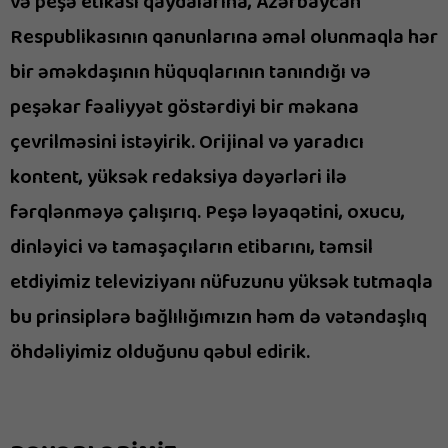
və peşə etikası qaydalarına, Azərbaycan
Biz nə fikirləşirik?
Respublikasının qanunlarına əməl olunmaqla hər
bir əməkdaşının hüquqlarının tanındığı və
peşəkar fəaliyyət göstərdiyi bir məkana
çevrilməsini istəyirik. Orijinal və yaradıcı
kontent, yüksək redaksiya dəyərləri ilə
fərqlənməyə çalışırıq. Peşə ləyaqətini, oxucu,
dinləyici və tamaşaçıların etibarını, təmsil
etdiyimiz televiziyanı nüfuzunu yüksək tutmaqla
bu prinsiplərə bağlılığımızın həm də vətəndaşlıq
öhdəliyimiz olduğunu qəbul edirik.