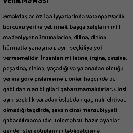
VERİLMƏMƏSİ
Əməkdaşlar öz fəaliyyətlərində vətənpərvərlik
borcunu yerinə yetirməli, başqa xalqların milli
mədəniyyət nümunələrinə, dilinə, dininə
hörmətlə yanaşmalı, ayrı-seçkiliyə yol
verməməlidir. İnsanları millətinə, irqinə, cinsinə,
peşəsinə, dininə, yaşadığı və ya anadan olduğu
yerinə görə pisləməməli, onlar haqqında bu
qəbildən olan bilgiləri qabartmamalıdırlar. Cinsi
ayrı-seçkilik yaradan üslubdan qaçmalı, ehtiyac
olmadığı təqdirdə, şəxsin cinsi mənsubiyyəti
qabardılmamalıdır. Teleməhsul hazırlayanlar
gender stereotiplərinin təbliğatçısına