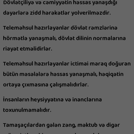
Dövlətçiliyə və cəmiyyətin həssas yanaşdığı
dəyərlərə zidd hərəkətlər yolverilməzdir.
Teleməhsul hazırlayanlar dövlət rəmzlərinə
hörmətlə yanaşmalı, dövlət dilinin normalarına
riayət etməlidirlər.
Teleməhsul hazırlayanlar ictimai maraq doğuran
bütün məsələlərə həssas yanaşmalı, həqiqətin
ortaya çıxmasına çalışmalıdırlar.
İnsanların heysiyyatına və inanclarına
toxunulmamalıdır.
Tamaşaçılardan gələn zəng, məktub və digər