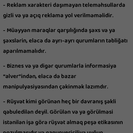
- Reklam xarakteri daşımayan teleməhsullarda
gizli və ya açıq reklama yol verilməməlidir.
- Müəyyən maraqlar qarşılığında şəxs və ya
şəxslərin, eləcə də ayrı-ayrı qurumların təbliğatı
aparılmamalıdır.
- Biznes və ya digər qurumlarla informasiya
“alver”indən, eləcə də bazar
manipulyasiyasından çəkinmək lazımdır.
- Rüşvət kimi görünən heç bir davranış şəkli
qəbuledilən deyil. Görülən və ya görülməsi
istənilən işə görə rüşvət almaq peşə etikasının