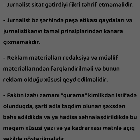
- Jurnalist sitat gətirdiyi fikri təhrif etməməlidir.
- Jurnalist öz şərhində peşə etikası qaydaları və
jurnalistikanın təməl prinsiplərindən kənara
çıxmamalıdır.
- Reklam materialları redaksiya və müəllif
materiallarından fərqləndirilməli və bunun
reklam olduğu xüsusi qeyd edilməlidir.
- Faktın izahı zamanı “qurama” kimlikdən istifadə
olunduqda, şərti adla təqdim olunan şəxsdən
bəhs edildikdə və ya hadisə səhnələşdirildikdə bu
məqam xüsusi yazı və ya kadrarxası mətnlə açıq
şəkildə göstərilməlidir.