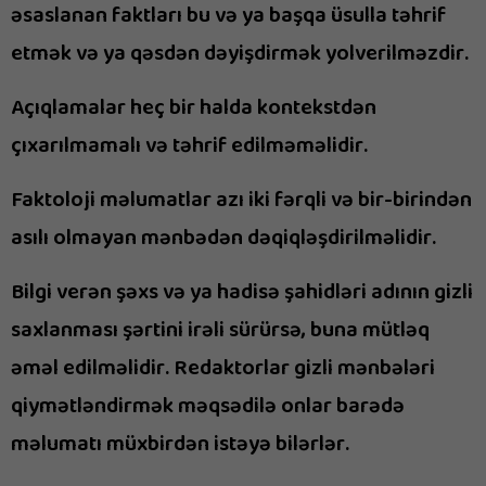
əsaslanan faktları bu və ya başqa üsulla təhrif
etmək və ya qəsdən dəyişdirmək yolverilməzdir.
Açıqlamalar heç bir halda kontekstdən
çıxarılmamalı və təhrif edilməməlidir.
Faktoloji məlumatlar azı iki fərqli və bir-birindən
asılı olmayan mənbədən dəqiqləşdirilməlidir.
Bilgi verən şəxs və ya hadisə şahidləri adının gizli
saxlanması şərtini irəli sürürsə, buna mütləq
əməl edilməlidir. Redaktorlar gizli mənbələri
qiymətləndirmək məqsədilə onlar barədə
məlumatı müxbirdən istəyə bilərlər.