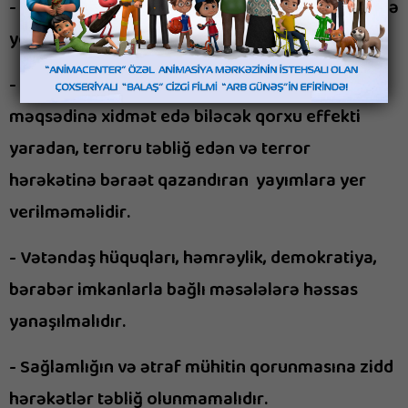
- Terrorizmin, zorakılığın və qəddarlığın təbliğinə
yol verilməməlidir.
- Terror hadisəsini şişirdən, terrorçuların
məqsədinə xidmət edə biləcək qorxu effekti
yaradan, terroru təbliğ edən və terror
hərəkətinə bəraət qazandıran yayımlara yer
verilməməlidir.
- Vətəndaş hüquqları, həmrəylik, demokratiya,
bərabər imkanlarla bağlı məsələlərə həssas
yanaşılmalıdır.
- Sağlamlığın və ətraf mühitin qorunmasına zidd
hərəkətlər təbliğ olunmamalıdır.