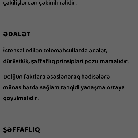
çəkilişlərdən çəkinilməlidir.
ƏDALƏT
İstehsal edilən teleməhsullarda ədalət,
dürüstlük, şəffaflıq prinsipləri pozulmamalıdır.
Dolğun faktlara əsaslanaraq hadisələrə
münasibətdə sağlam tənqidi yanaşma ortaya
qoyulmalıdır.
ŞƏFFAFLIQ