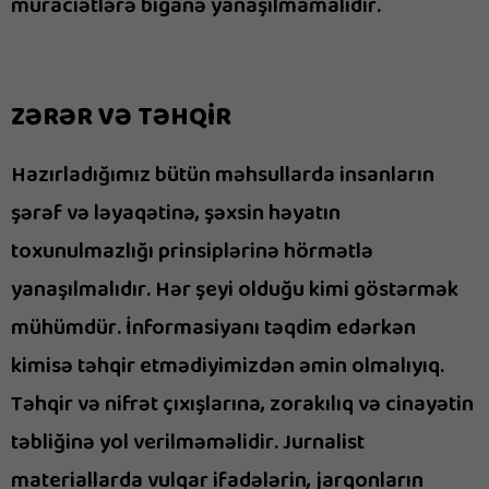
müraciətlərə biganə yanaşılmamalıdır.
ZƏRƏR VƏ TƏHQİR
Hazırladığımız bütün məhsullarda insanların
şərəf və ləyaqətinə, şəxsin həyatın
toxunulmazlığı prinsiplərinə hörmətlə
yanaşılmalıdır. Hər şeyi olduğu kimi göstərmək
mühümdür. İnformasiyanı təqdim edərkən
kimisə təhqir etmədiyimizdən əmin olmalıyıq.
Təhqir və nifrət çıxışlarına, zorakılıq və cinayətin
təbliğinə yol verilməməlidir. Jurnalist
materiallarda vulqar ifadələrin, jarqonların