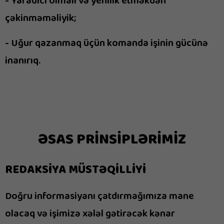
- Yaradıcı olmalı və yenilik etməkdən
çəkinməməliyik;
- Uğur qazanmaq üçün komanda işinin gücünə
inanırıq.
ƏSAS PRİNSİPLƏRİMİZ
REDAKSİYA MÜSTƏQİLLİYİ
Doğru informasiyanı çatdırmağımıza mane
olacaq və işimizə xələl gətirəcək kənar