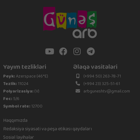
Yayım tezlikləri
Əlaqə vasitələri
Peyk:
Azerspace (46°E)
(+994 50) 263-78-71
Tezlik:
11024
(+994 23) 325-51-61
Polyarizasiya:
(V)
arbguneshtv@gmail.com
Fec:
5/6
Symbol rate:
12700
Haqqımızda
Redaksiya siyasəti və peşə etikası qaydaları
Sosial layihələr