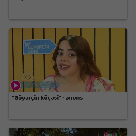
"Göyərçin küçəsi" - anons