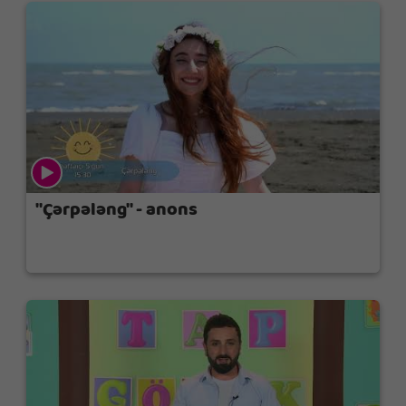
"Çərpələng" - anons