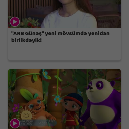
"ARB Günəş" yeni mövsümdə yenidən
birlikdəyik!