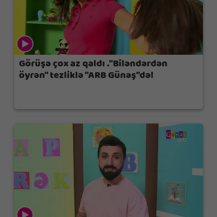
Görüşə çox az qaldı ."Biləndərdən
öyrən" tezliklə "ARB Günəş"də!