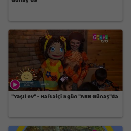
Günəş"də
Biz nə fikirləşirik?
"Yaşıl ev" - Həftəiçi 5 gün "ARB Günəş"də