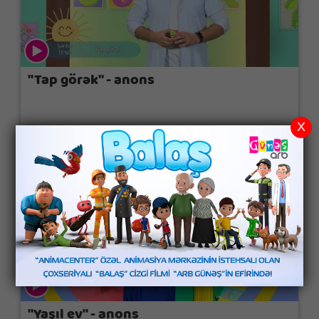
"Tap görək" - anons
X
"Yaşıl ev" - anons