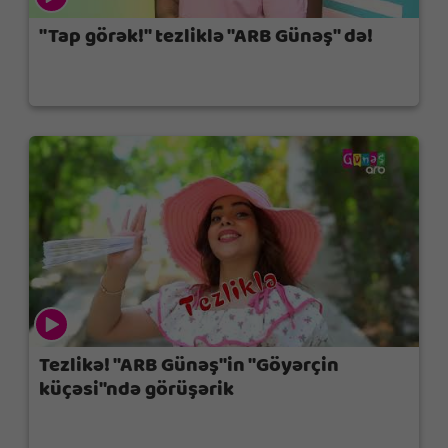
"Tap görək!" tezliklə "ARB Günəş" də!
Tezlikə! "ARB Günəş"in "Göyərçin
küçəsi"ndə görüşərik