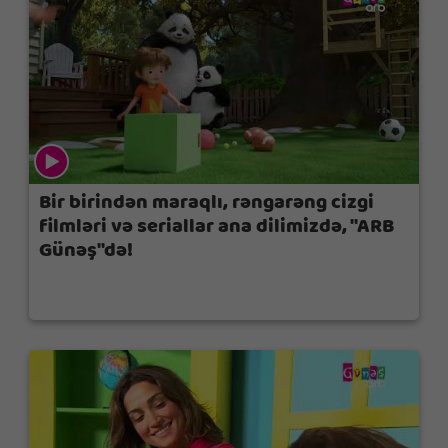
Bir birindən maraqlı, rəngarəng cizgi
filmləri və seriallar ana dilimizdə, "ARB
Günəş"də!