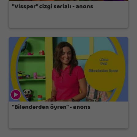
"Vissper" cizgi serialı - anons
"Biləndərdən öyrən" - anons