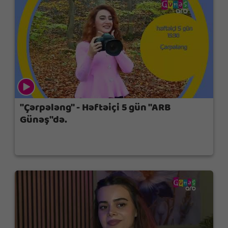
"Çərpələng" - Həftəiçi 5 gün "ARB
Günəş"də.