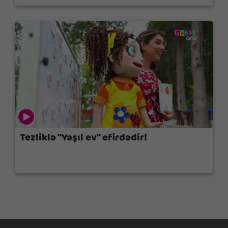
Tezliklə "Yaşıl ev" efirdədir!