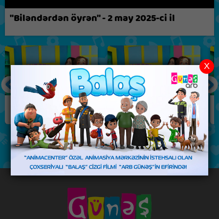
Biz nə fikirləşirik?
"Biləndərdən öyrən" - 2 may 2025-ci il
X