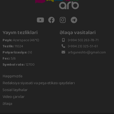
Yayım tezlikləri
Əlaqə vasitələri
Peyk:
Azerspace (46°E)
(+994 50) 263-78-71
Tezlik:
11024
(+994 23) 325-51-61
Polyarizasiya:
(V)
arbguneshtv@gmail.com
Fec:
5/6
Symbol rate:
12700
Haqqımızda
Redaksiya siyasəti və peşə etikası qaydaları
Sosial layihələr
Video çarxlar
Əlaqə