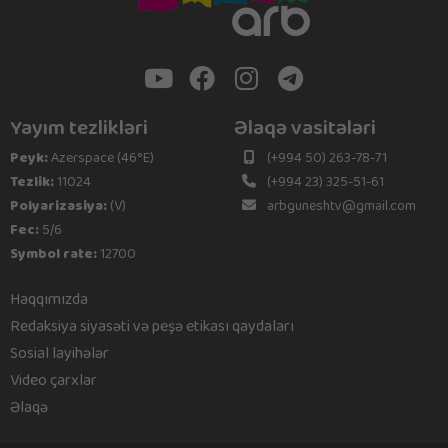
Yayım tezlikləri
Əlaqə vasitələri
Peyk:
Azerspace (46°E)
(+994 50) 263-78-71
Tezlik:
11024
(+994 23) 325-51-61
Polyarizasiya:
(V)
arbguneshtv@gmail.com
Fec:
5/6
Symbol rate:
12700
Haqqımızda
Redaksiya siyasəti və peşə etikası qaydaları
Sosial layihələr
Video çarxlar
Əlaqə