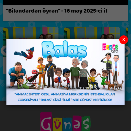
Biz nə fikirləşirik?
"Biləndərdən öyrən" - 16 may 2025-ci il
X