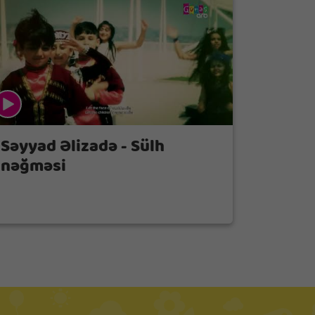
Səyyad Əlizadə - Sülh
nəğməsi