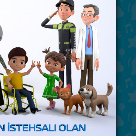
"Çərpələng" - Həftəiçi 5 gün
"ARB Günəş"də.