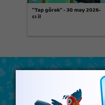
"Tap görək" - 30 may 2026-
cı il