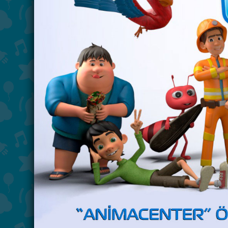
"Göyərçin küçəsi" - Həftəiçi
5 gün "ARB Günəş"də