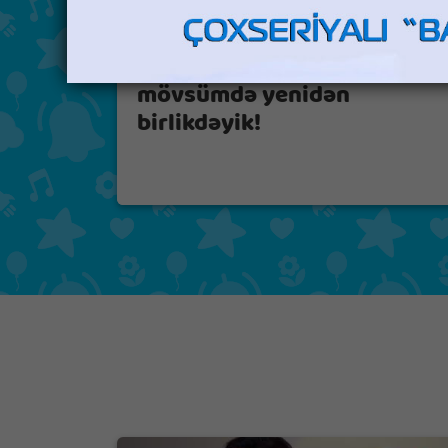
"ARB Günəş" yeni
mövsümdə yenidən
birlikdəyik!