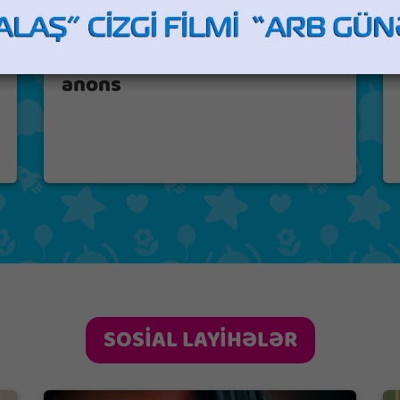
"Vissper" cizgi serialı -
anons
SOSİAL LAYİHƏLƏR