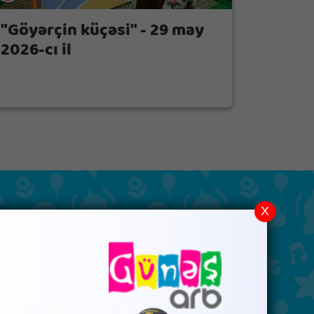
"Göyərçin küçəsi" - 29 may
2026-cı il
X