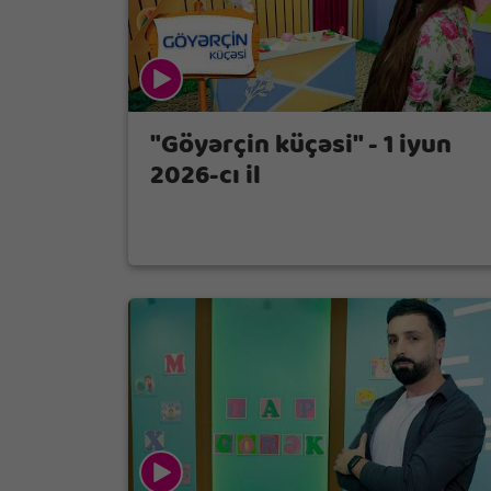
"Göyərçin küçəsi" - 1 iyun
2026-cı il