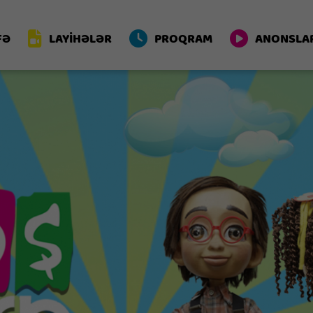
FƏ
LAYİHƏLƏR
PROQRAM
ANONSLA