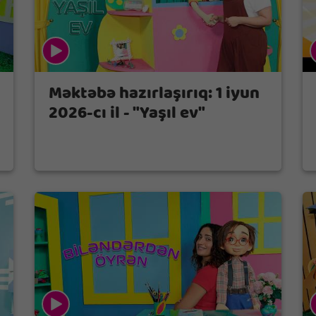
Məktəbə hazırlaşırıq: 1 iyun
2026-cı il - "Yaşıl ev"