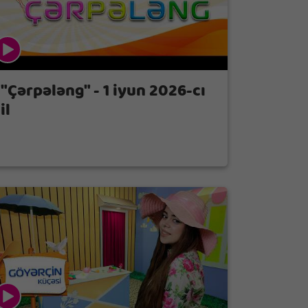
"Çərpələng" - 1 iyun 2026-cı
il