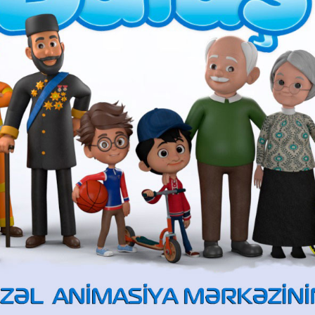
"Yaşıl ev" - Həftəiçi 5 gün
"ARB Günəş"də