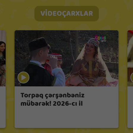
VİDEOÇARXLAR
Torpaq çərşənbəniz
mübarək! 2026-cı il