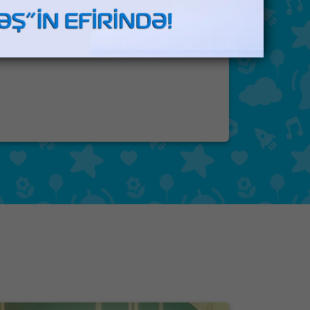
"Biləndərdən öyrən" - anons