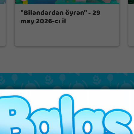
"Biləndərdən öyrən" - 29
may 2026-cı il
ANONSLAR