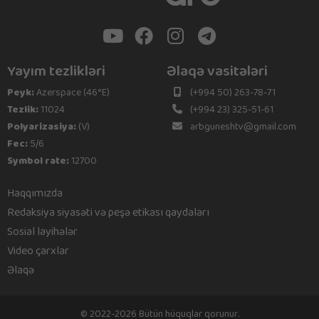
Yayım tezlikləri
Əlaqə vasitələri
Peyk:
Azerspace (46°E)
(+994 50) 263-78-71
Tezlik:
11024
(+994 23) 325-51-61
Polyarizasiya:
(V)
arbguneshtv@gmail.com
Fec:
5/6
Symbol rate:
12700
Haqqımızda
Redaksiya siyasəti və peşə etikası qaydaları
Sosial layihələr
Video çarxlar
Əlaqə
© 2022-2026 Bütün hüquqlar qorunur.