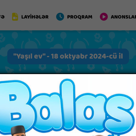
FƏ
LAYİHƏLƏR
PROQRAM
ANONSLA
"Yaşıl ev" - 18 oktyabr 2024-cü il