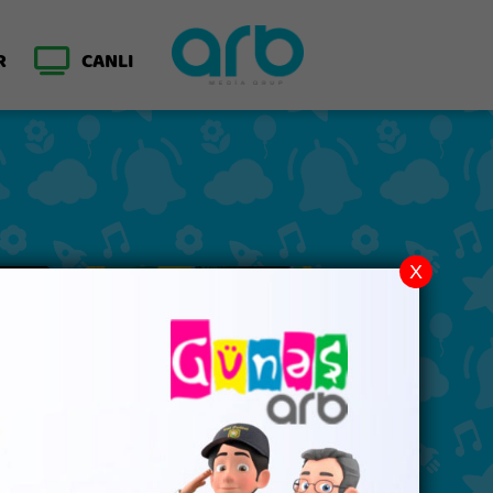
R
CANLI
X