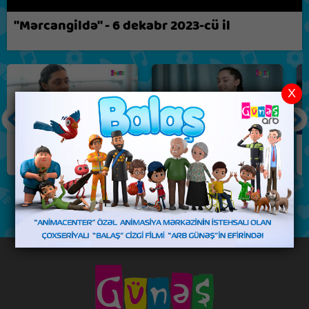
Biz nə fikirləşirik?
"Mərcangildə" - 6 dekabr 2023-cü il
X