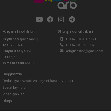
Yayım tezlikləri
Əlaqə vasitələri
Peyk:
Azerspace (46°E)
(+994 50) 263-78-71
Tezlik:
11024
(+994 23) 325-51-61
Polyarizasiya:
(V)
arbguneshtv@gmail.com
Fec:
5/6
Symbol rate:
12700
Haqqımızda
Redaksiya siyasəti və peşə etikası qaydaları
Sosial layihələr
Video çarxlar
Əlaqə