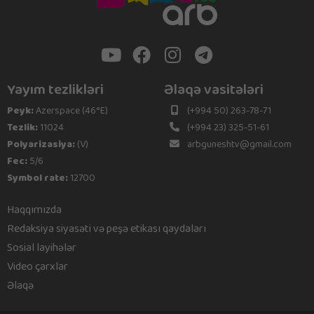
Yayım tezlikləri
Əlaqə vasitələri
Peyk:
Azerspace (46°E)
(+994 50) 263-78-71
Tezlik:
11024
(+994 23) 325-51-61
Polyarizasiya:
(V)
arbguneshtv@gmail.com
Fec:
5/6
Symbol rate:
12700
Haqqımızda
Redaksiya siyasəti və peşə etikası qaydaları
Sosial layihələr
Video çarxlar
Əlaqə