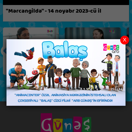
Biz nə fikirləşirik?
"Mərcangildə" - 14 noyabr 2023-cü il
X