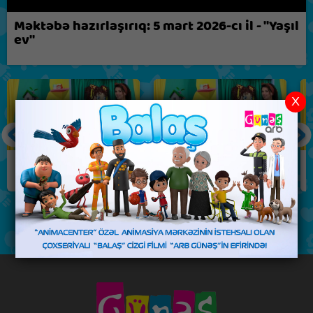
Biz nə fikirləşirik?
Məktəbə hazırlaşırıq: 5 mart 2026-cı il - "Yaşıl
ev"
X