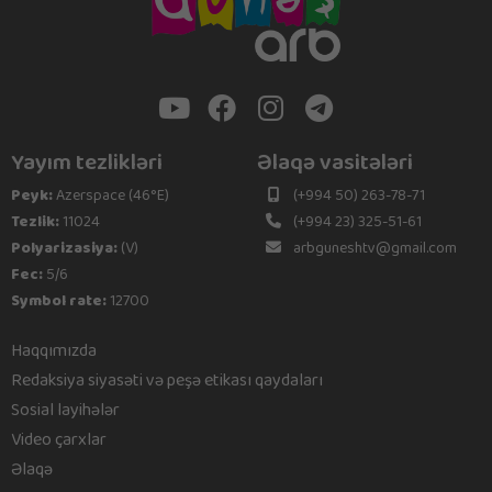
Yayım tezlikləri
Əlaqə vasitələri
Peyk:
Azerspace (46°E)
(+994 50) 263-78-71
Tezlik:
11024
(+994 23) 325-51-61
Polyarizasiya:
(V)
arbguneshtv@gmail.com
Fec:
5/6
Symbol rate:
12700
Haqqımızda
Redaksiya siyasəti və peşə etikası qaydaları
Sosial layihələr
Video çarxlar
Əlaqə