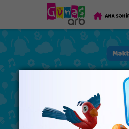
ANA SƏHİ
Məktə