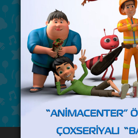
Məktəbə hazırlaşırıq: 5 fevral