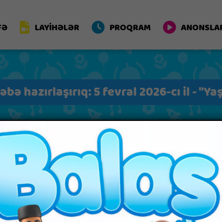
FƏ
LAYİHƏLƏR
PROQRAM
ANONSLA
bə hazırlaşırıq: 5 fevral 2026-cı il - "Yaş