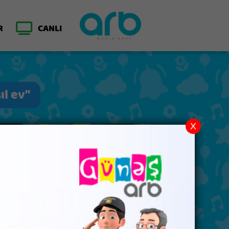
R
CANLI
ıl ev"
X