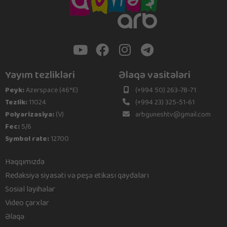
Yayım tezlikləri
Əlaqə vasitələri
Peyk:
Azerspace (46°E)
(+994 50) 263-78-71
Tezlik:
11024
(+994 23) 325-51-61
Polyarizasiya:
(V)
arbguneshtv@gmail.com
Fec:
5/6
Symbol rate:
12700
Haqqımızda
Redaksiya siyasəti və peşə etikası qaydaları
Sosial layihələr
Video çarxlar
Əlaqə