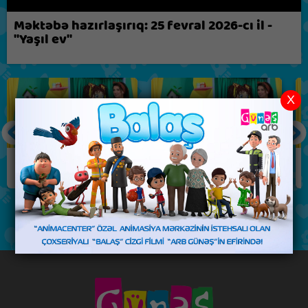
Biz nə fikirləşirik?
Məktəbə hazırlaşırıq: 25 fevral 2026-cı il -
"Yaşıl ev"
X