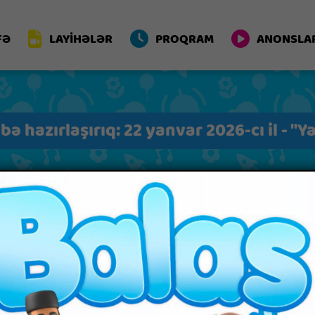
FƏ
LAYİHƏLƏR
PROQRAM
ANONSLA
ə hazırlaşırıq: 22 yanvar 2026-cı il - "Ya