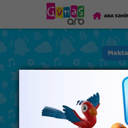
ANA SƏHİ
Məktəb