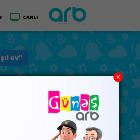
R
CANLI
şıl ev"
X