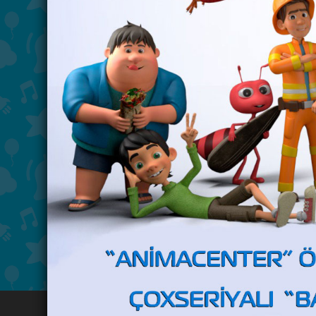
Məktəbə hazırlaşırıq: 22 yanv