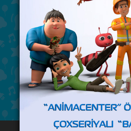
Məktəbə hazırlaşırıq: 17 mart 