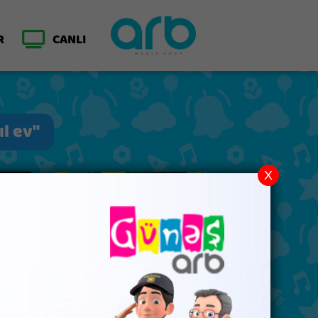
R
CANLI
ıl ev"
X