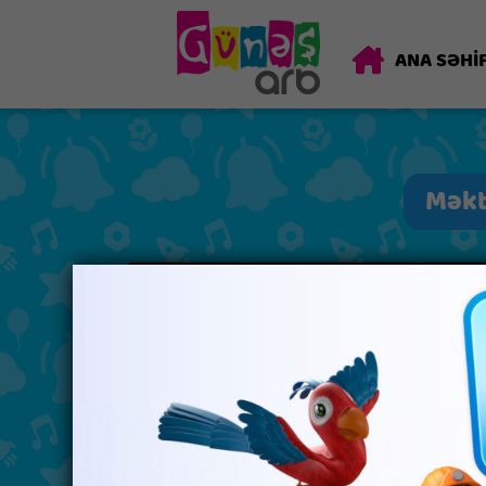
ANA SƏHİ
Məktə