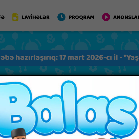
FƏ
LAYİHƏLƏR
PROQRAM
ANONSLA
bə hazırlaşırıq: 17 mart 2026-cı il - "Yaş