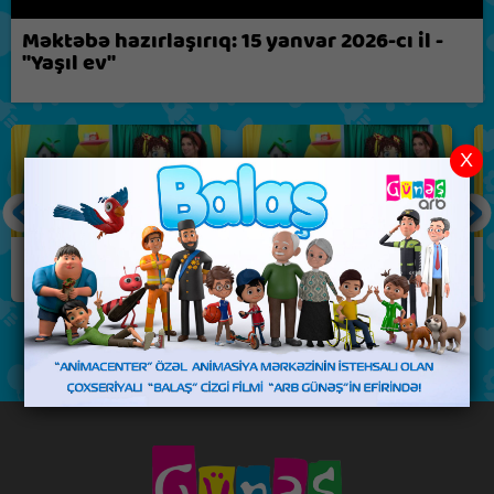
Biz nə fikirləşirik?
Məktəbə hazırlaşırıq: 15 yanvar 2026-cı il -
"Yaşıl ev"
X