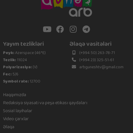
Yayım tezlikləri
Əlaqə vasitələri
Peyk:
Azerspace (46°E)
(+994 50) 263-78-71
Tezlik:
11024
(+994 23) 325-51-61
Polyarizasiya:
(V)
arbguneshtv@gmail.com
Fec:
5/6
Symbol rate:
12700
Haqqımızda
Redaksiya siyasəti və peşə etikası qaydaları
Sosial layihələr
Video çarxlar
Əlaqə