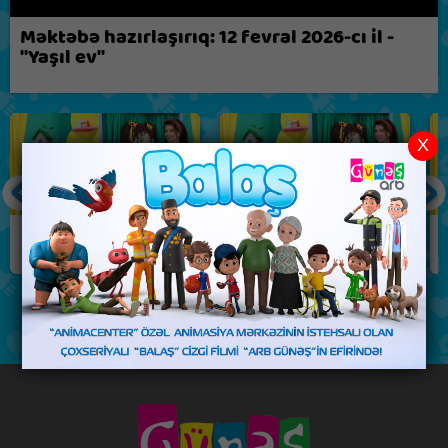
Biz nə fikirləşirik?
Məktəbə hazırlaşırıq: 12 fevral 2026-cı il -
"Yaşıl ev"
X