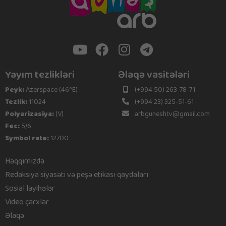
Yayım tezlikləri
Əlaqə vasitələri
Peyk:
Azerspace (46°E)
(+994 50) 263-78-71
Tezlik:
11024
(+994 23) 325-51-61
Polyarizasiya:
(V)
arbguneshtv@gmail.com
Fec:
5/6
Symbol rate:
12700
Haqqımızda
Redaksiya siyasəti və peşə etikası qaydaları
Sosial layihələr
Video çarxlar
Əlaqə