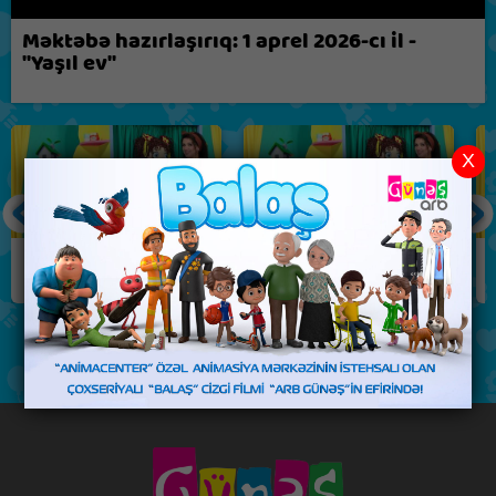
Biz nə fikirləşirik?
Məktəbə hazırlaşırıq: 1 aprel 2026-cı il -
"Yaşıl ev"
X