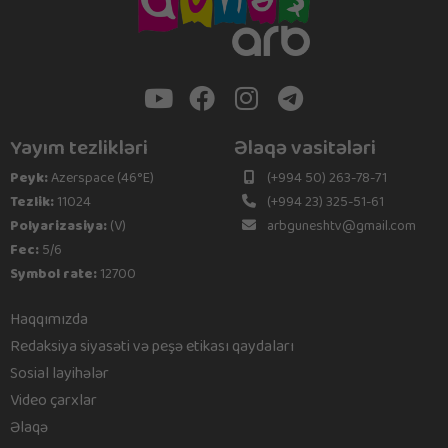
Yayım tezlikləri
Əlaqə vasitələri
Peyk:
Azerspace (46°E)
(+994 50) 263-78-71
Tezlik:
11024
(+994 23) 325-51-61
Polyarizasiya:
(V)
arbguneshtv@gmail.com
Fec:
5/6
Symbol rate:
12700
Haqqımızda
Redaksiya siyasəti və peşə etikası qaydaları
Sosial layihələr
Video çarxlar
Əlaqə